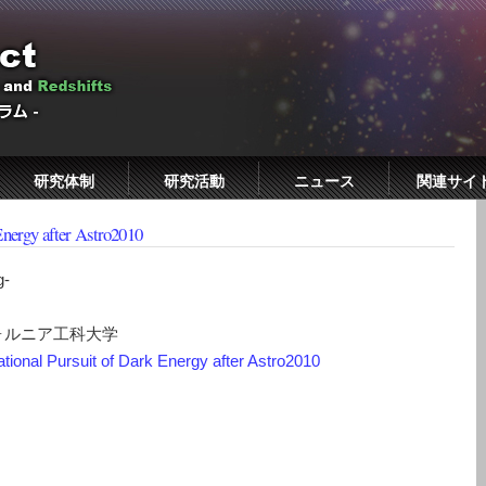
研究体制
研究活動
ニュース
関連サイ
Energy after Astro2010
g-
ォルニア工科大学
ional Pursuit of Dark Energy after Astro2010