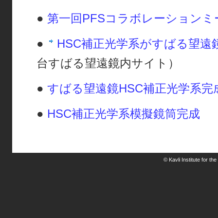
●
第一回PFSコラボレーション
●
HSC補正光学系がすばる望遠
台すばる望遠鏡内サイト）
●
すばる望遠鏡HSC補正光学系完
●
HSC補正光学系模擬鏡筒完成
© Kavli Institute for t